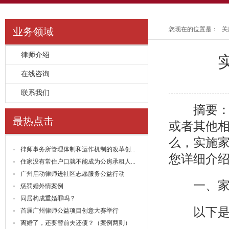
您现在的位置是：
关
业务领域
律师介绍
>>
在线咨询
>>
联系我们
>>
摘要：当
最热点击
或者其他
么，实施家
律师事务所管理体制和运作机制的改革创...
您详细介
住家没有常住户口就不能成为公房承租人...
广州启动律师进社区志愿服务公益行动
一、家庭
惩罚婚外情案例
同居构成重婚罪吗？
以下是国
首届广州律师公益项目创意大赛举行
离婚了，还要替前夫还债？（案例两则）