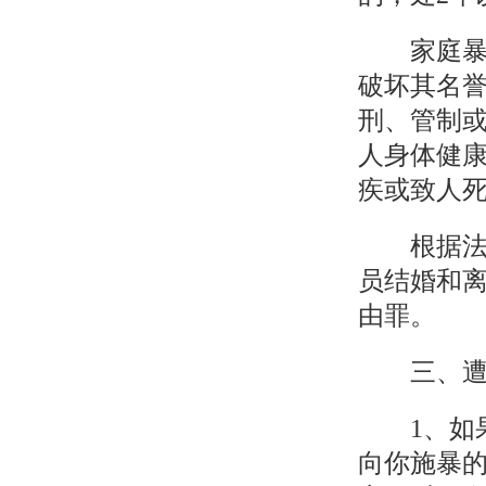
家庭暴力
破坏其名誉
刑、管制
人身体健
疾或致人
根据法律
员结婚和
由罪。
三、遭受
1、如果
向你施暴的