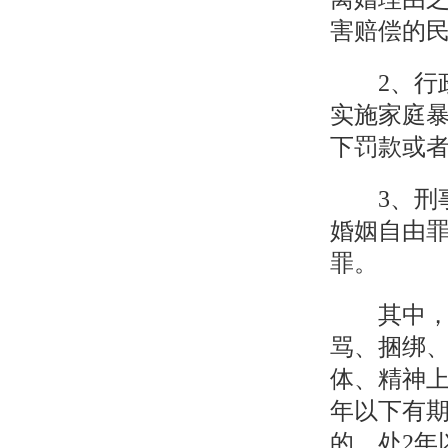
害赔偿的
2、行政
实施家庭暴
下罚款或
3、刑事
婚姻自由
罪。
其中，家
骂、捆绑
体、精神上
年以下有期
的，处2年