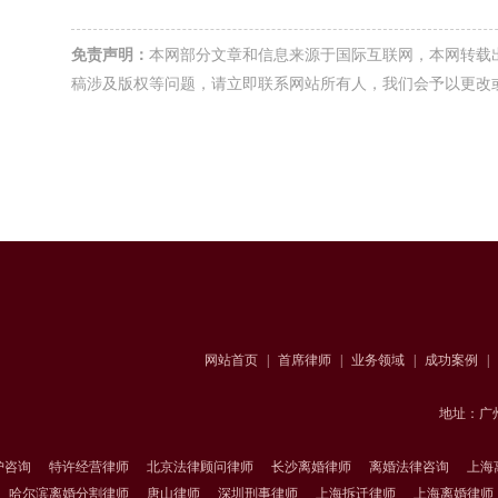
免责声明：
本网部分文章和信息来源于国际互联网，本网转载
稿涉及版权等问题，请立即联系网站所有人，我们会予以更改
网站首页
|
首席律师
|
业务领域
|
成功案例
|
地址：广
护咨询
特许经营律师
北京法律顾问律师
长沙离婚律师
离婚法律咨询
上海
哈尔滨离婚分割律师
唐山律师
深圳刑事律师
上海拆迁律师
上海离婚律师