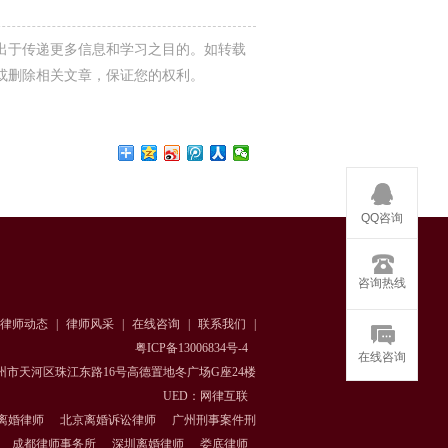
出于传递更多信息和学习之目的。如转载
或删除相关文章，保证您的权利。
QQ咨询
咨询热线
律师动态
|
律师风采
|
在线咨询
|
联系我们
|
粤ICP备13006834号-4
在线咨询
州市天河区珠江东路16号高德置地冬广场G座24楼
UED：网律互联
离婚律师
北京离婚诉讼律师
广州刑事案件刑
成都律师事务所
深圳离婚律师
娄底律师