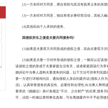
(2)一方未经对方同意，擅自资助与其没有抚养义务的亲朋
(3)一方未经对方同意，独自筹资从事经营活动，其收入确
(4)其他应由个人承担的债务。
因侵权所生之债是夫妻共同债务吗?
(1)如果是夫妻双方共同形成的侵权之债，应由夫妻双方共
(2)如果是夫妻一方对外形成的侵权之债，一般应认定该债
该侵权之债的形成于夫妻家庭生活有关，或者家庭因该行为享
婚诉讼中当事人虚构夫妻债务的问题，以下方法可供审判实践
妻一方进行详细询问后，通知债权人亲自到庭作证(债权人作
况)，认真审查债务的真实性、必要性和合理性;向当事人释明
要承担《婚姻法》第47条规定“不分、少分财产”的后果;债务
可，法院一时难以查明事实真相，可在离婚案件中不予处理债