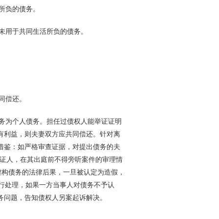
所负的债务。
未用于共同生活所负的债务。
同偿还。
务为个人债务。担任过债权人能举证证明
有利益，则夫妻双方应共同偿还。针对离
借鉴：如严格审查证据，对提出债务的夫
为证人，在其出庭前不得旁听案件的审理情
虚构债务的法律后果，一旦被认定为造假，
另行处理，如果一方当事人对债务不予认
务问题，告知债权人另案起诉解决。